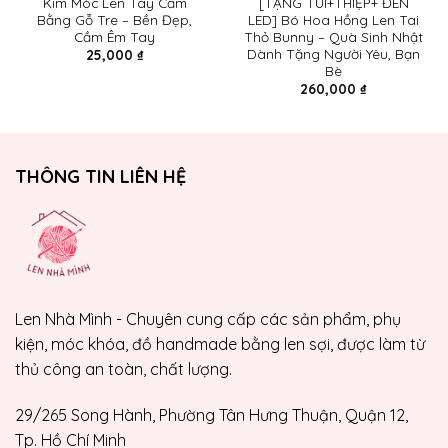
Kim Móc Len Tay Cầm
[TẶNG TÚI+THIỆP+ ĐÈN
Bằng Gỗ Tre – Bền Đẹp,
LED] Bó Hoa Hồng Len Tai
Cầm Êm Tay
Thỏ Bunny – Quà Sinh Nhật
Dành Tặng Người Yêu, Bạn
25,000
₫
Bè
260,000
₫
THÔNG TIN LIÊN HỆ
Len Nhà Mình - Chuyên cung cấp các sản phẩm, phụ
kiện, móc khóa, đồ handmade bằng len sợi, được làm từ
thủ công an toàn, chất lượng.
29/265 Song Hành, Phường Tân Hưng Thuận, Quận 12,
Tp. Hồ Chí Minh