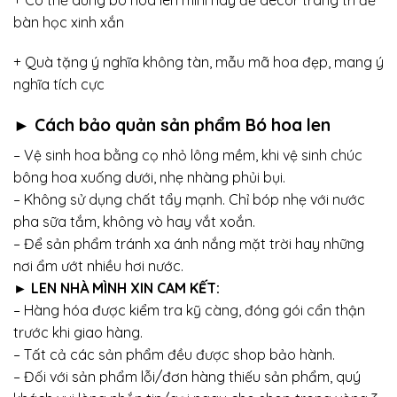
bàn học xinh xắn
+ Quà tặng ý nghĩa không tàn, mẫu mã hoa đẹp, mang ý
nghĩa tích cực
► Cách bảo quản sản phẩm Bó hoa len
– Vệ sinh hoa bằng cọ nhỏ lông mềm, khi vệ sinh chúc
bông hoa xuống dưới, nhẹ nhàng phủi bụi.
– Không sử dụng chất tẩy mạnh. Chỉ bóp nhẹ với nước
pha sữa tắm, không vò hay vắt xoắn.
– Để sản phẩm tránh xa ánh nắng mặt trời hay những
nơi ẩm ướt nhiều hơi nước.
► LEN NHÀ MÌNH XIN CAM KẾT:
– Hàng hóa được kiểm tra kỹ càng, đóng gói cẩn thận
trước khi giao hàng.
– Tất cả các sản phẩm đều được shop bảo hành.
– Đối với sản phẩm lỗi/đơn hàng thiếu sản phẩm, quý