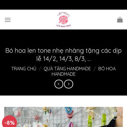
Skip
to
content
Bó hoa len tone nhẹ nhàng tặng các dịp
lễ 14/2, 14/3, 8/3, …
TRANG CHỦ
/
QUÀ TẶNG HANDMADE
/
BÓ HOA
HANDMADE
-8%
Thêm