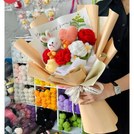
vào
yêu
thích