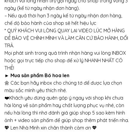
khách vui lòng nhắn tin/gọi ngay cho shop trong vòng 3
ngày (kể từ ngày nhận đơn hàng).
– Nếu quá thời hạn 3 ngày kể từ ngày nhận đơn hàng,
chế độ bảo hành của shop sẽ hết hiệu lực
* QUÝ KHÁCH VUI LÒNG QUAY LẠI VIDEO LÚC MỞ HÀNG
ĐỂ BẢO VỆ CHÍNH MÌNH VÀ LÀM CĂN CỨ BẢO HÀNH, ĐỔI
TRẢ.
Mọi phát sinh trong quá trình nhận hàng vui lòng INBOX
hoặc gọi trực tiếp cho shop để xử lý NHANH NHẤT CÓ
THỂ!
► Mua sản phẩm Bó hoa len
🌼 Các bạn hãy inbox cho chúng tớ để được lựa chọn
màu sắc mình yêu thích nhé.
❤️Khách yêu đừng quên góp ý ngay với shop khi chưa
hài lòng về sản phẩm hay chất lượng phục vụ nhé, còn
nếu hài lòng thì nhớ đánh giá giúp shop 5 sao kèm hình
ảnh + video sản phẩm để giúp shop thêm phát triển nha.
💖 Len Nhà Mình xin chân thành cảm ơn 💖