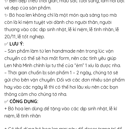
✨ Bền đẹp theo thời gian, màu sắc tươi sáng, làm nổi bật
vẻ đẹp của sản phẩm.
✨ Bó hoa len không chỉ là một món quà sáng tạo mà
còn là kỉ niệm tuyệt vời dành cho người thân, người
thương vào các dịp sinh nhật, lễ kỉ niệm, lễ tình nhân, lễ
20/11, lễ tốt nghiệp.
✅
LƯU Ý:
– Sản phẩm làm từ len handmade nên trong lúc vận
chuyển có thể sẽ hơi mất form, nên các tình yêu giúp
Len Nhà Mình chỉnh lại tư thế của “ẻm” 1 xíu là được nha.
– Thời gian chuẩn bị sản phẩm 1 – 2 ngày, chúng tớ sẽ
gửi cho bên vận chuyển. Đối với các đơn nhiều sản phẩm
hay vào các ngày lễ thì có thể hơi lâu xíu nên các bạn
thông cảm cho chúng tớ nha.
✅
CÔNG DỤNG:
+ Bó hoa len dùng để tặng vào các dịp sinh nhật, lễ kỉ
niệm, lễ tình nhân
+ Có thể dùng bó hoa len mini này để decor trang trí để