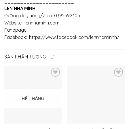
______________________
LEN NHÀ MÌNH
Đường dây nóng/Zalo: 0392592305
Website:
lennhaminh.com
Fanppage
Facebook:
https://www.facebook.com/lennhaminhh/
SẢN PHẨM TƯƠNG TỰ
Thêm
Thêm
vào
vào
yêu
yêu
thích
thích
HẾT HÀNG