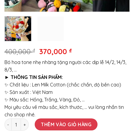
Giá
Giá
400,000
₫
370,000
₫
gốc
hiện
Bó hoa tone nhẹ nhàng tặng người các dịp lễ 14/2, 14/3,
là:
tại
8/3, …
400,000 ₫.
là:
►
THÔNG TIN SẢN PHẨM:
370,000 ₫.
✨ Chất liệu : Len Milk Cotton (chắc chắn, độ bền cao)
✨ Sản xuất : Việt Nam
✨ Màu sắc: Hồng, Trắng, Vàng, Đỏ, …
Mọi yêu cầu về màu sắc, kích thước, … vui lòng nhắn tin
cho shop nhé.
Bó hoa len tone nhẹ nhàng tặng các dịp lễ 14/2, 14/3, 8/3, ..
THÊM VÀO GIỎ HÀNG