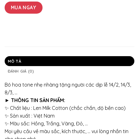
MUA NGAY
MÔ TẢ
ĐÁNH GIÁ (0)
Bó hoa tone nhẹ nhàng tặng người các dịp lễ 14/2, 14/3,
8/3, …
►
THÔNG TIN SẢN PHẨM:
✨ Chất liệu : Len Milk Cotton (chắc chắn, độ bền cao)
✨ Sản xuất : Việt Nam
✨ Màu sắc: Hồng, Trắng, Vàng, Đỏ, …
Mọi yêu cầu về màu sắc, kích thước, … vui lòng nhắn tin
cho shop nhé.