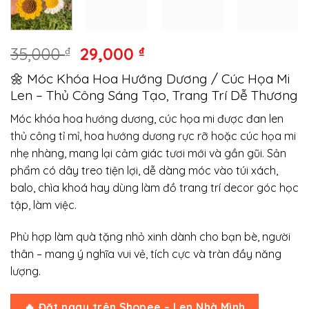
Giá
Giá
35,000
₫
29,000
₫
gốc
hiện
🌼 Móc Khóa Hoa Hướng Dương / Cúc Họa Mi
là:
tại
Len – Thủ Công Sáng Tạo, Trang Trí Dễ Thương
35,000 ₫.
là:
29,000 ₫.
Móc khóa hoa hướng dương, cúc họa mi được đan len
thủ công tỉ mỉ, hoa hướng dương rực rỡ hoặc cúc họa mi
nhẹ nhàng, mang lại cảm giác tươi mới và gần gũi. Sản
phẩm có dây treo tiện lợi, dễ dàng móc vào túi xách,
balo, chìa khoá hay dùng làm đồ trang trí decor góc học
tập, làm việc.
Phù hợp làm quà tặng nhỏ xinh dành cho bạn bè, người
thân – mang ý nghĩa vui vẻ, tích cực và tràn đầy năng
lượng.
🔥 Đặt ngay trên Shopee – Len Nhà Mình