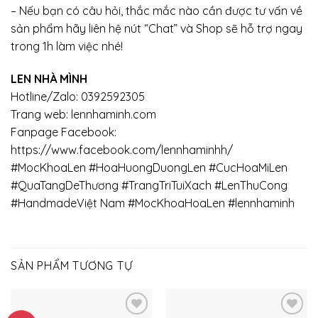
– Nếu bạn có câu hỏi, thắc mắc nào cần được tư vấn về
sản phẩm hãy liên hệ nút “Chat” và Shop sẽ hỗ trợ ngay
trong 1h làm việc nhé!
LEN NHÀ MÌNH
Hotline/Zalo: 0392592305
Trang web:
lennhaminh.com
Fanpage Facebook:
https://www.facebook.com/lennhaminhh/
#MocKhoaLen #HoaHuongDuongLen #CucHoaMiLen
#QuaTangDeThương #TrangTriTuiXach #LenThuCong
#HandmadeViệt Nam #MocKhoaHoaLen #lennhaminh
SẢN PHẨM TƯƠNG TỰ