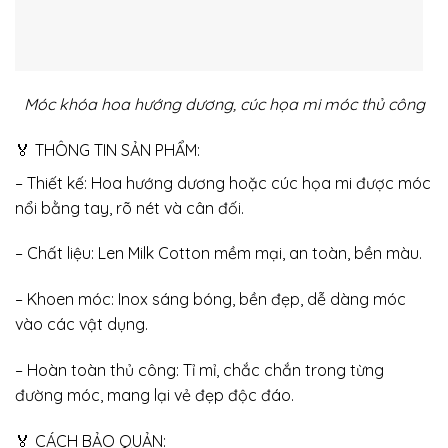
Móc khóa hoa hướng dương, cúc họa mi móc thủ công
🏅 THÔNG TIN SẢN PHẨM:
– Thiết kế: Hoa hướng dương hoặc cúc họa mi được móc
nổi bằng tay, rõ nét và cân đối.
– Chất liệu: Len Milk Cotton mềm mại, an toàn, bền màu.
– Khoen móc: Inox sáng bóng, bền đẹp, dễ dàng móc
vào các vật dụng.
– Hoàn toàn thủ công: Tỉ mỉ, chắc chắn trong từng
đường móc, mang lại vẻ đẹp độc đáo.
🏅 CÁCH BẢO QUẢN: