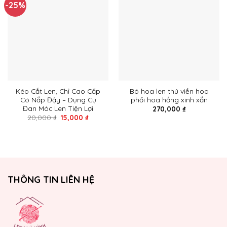
-25%
Thêm
Thêm
vào
vào
yêu
yêu
thích
thích
Kéo Cắt Len, Chỉ Cao Cấp
Bó hoa len thú viền hoa
Có Nắp Đậy – Dụng Cụ
phối hoa hồng xinh xắn
Đan Móc Len Tiện Lợi
270,000
₫
Giá
Giá
20,000
₫
15,000
₫
gốc
hiện
là:
tại
20,000 ₫.
là:
15,000 ₫.
THÔNG TIN LIÊN HỆ