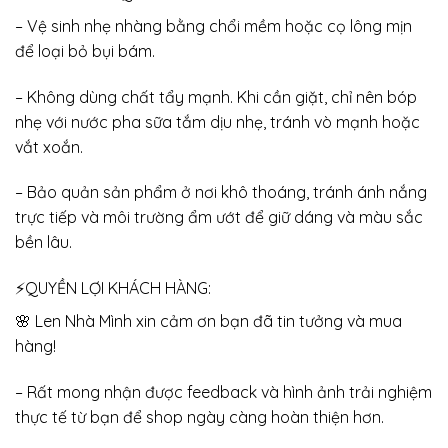
– Vệ sinh nhẹ nhàng bằng chổi mềm hoặc cọ lông mịn
để loại bỏ bụi bám.
– Không dùng chất tẩy mạnh. Khi cần giặt, chỉ nên bóp
nhẹ với nước pha sữa tắm dịu nhẹ, tránh vò mạnh hoặc
vắt xoắn.
– Bảo quản sản phẩm ở nơi khô thoáng, tránh ánh nắng
trực tiếp và môi trường ẩm ướt để giữ dáng và màu sắc
bền lâu.
⚡QUYỀN LỢI KHÁCH HÀNG:
🌸 Len Nhà Mình xin cảm ơn bạn đã tin tưởng và mua
hàng!
– Rất mong nhận được feedback và hình ảnh trải nghiệm
thực tế từ bạn để shop ngày càng hoàn thiện hơn.