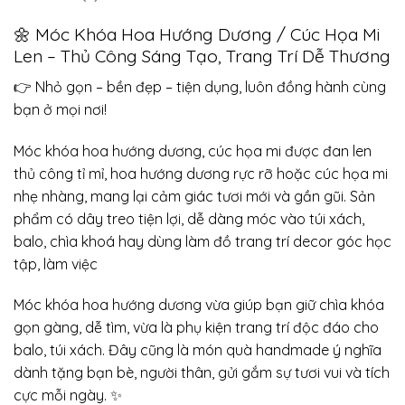
🌼 Móc Khóa Hoa Hướng Dương / Cúc Họa Mi
Len – Thủ Công Sáng Tạo, Trang Trí Dễ Thương
👉 Nhỏ gọn – bền đẹp – tiện dụng, luôn đồng hành cùng
bạn ở mọi nơi!
Móc khóa hoa hướng dương, cúc họa mi được đan len
thủ công tỉ mỉ, hoa hướng dương rực rỡ hoặc cúc họa mi
nhẹ nhàng, mang lại cảm giác tươi mới và gần gũi. Sản
phẩm có dây treo tiện lợi, dễ dàng móc vào túi xách,
balo, chìa khoá hay dùng làm đồ trang trí decor góc học
tập, làm việc
Móc khóa hoa hướng dương vừa giúp bạn giữ chìa khóa
gọn gàng, dễ tìm, vừa là phụ kiện trang trí độc đáo cho
balo, túi xách. Đây cũng là món quà handmade ý nghĩa
dành tặng bạn bè, người thân, gửi gắm sự tươi vui và tích
cực mỗi ngày. ✨