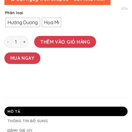
XÓA
Phân loại
Hướng Dương
Họa Mi
Móc Khóa Hoa Hướng Dương/ Hoa Cúc Hoạ Mi,Len Bằng Len
THÊM VÀO GIỎ HÀNG
MUA NGAY
MÔ TẢ
THÔNG TIN BỔ SUNG
ĐÁNH GIÁ (0)