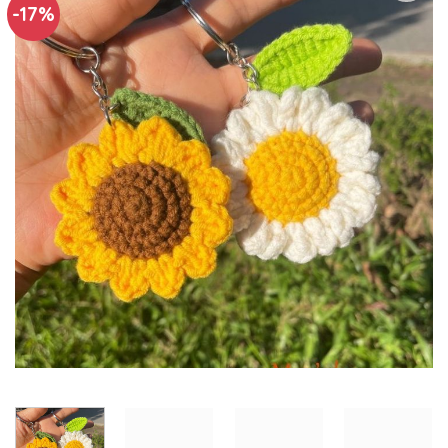
-17%
Thêm
vào
yêu
thích