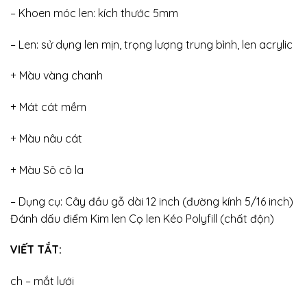
– Khoen móc len: kích thước 5mm
– Len: sử dụng len mịn, trọng lượng trung bình, len acrylic
+ Màu vàng chanh
+ Mát cát mềm
+ Màu nâu cát
+ Màu Sô cô la
– Dụng cụ: Cây đầu gỗ dài 12 inch (đường kính 5/16 inch)
Đánh dấu điểm Kim len Cọ len Kéo Polyfill (chất độn)
VIẾT TẮT:
ch – mắt lưới