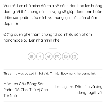
Vừa rồi Len nhà mình đã chia sẽ cách đan
hoa len hướng
dương
. Vì thế chúng mình hi vọng sẽ giúp được bạn hoàn
thiện sản phẩm của mình và mang lại nhiều sản phẩm
đẹp nhé!
Đừng quên ghé thăm chúng tớ coi nhiều sản phẩm
handmade tại
Len nhà mình
nhé!
This entry was posted in
Bài viết
,
Tin tức
. Bookmark the
permalink
.
Móc Len Gấu Bông: Sản
Len sợi tre: Đặc tính và ứng
Phẩm Đồ Chơi Thú Vị Cho
dụng tuyệt vời
Trẻ Nhỏ