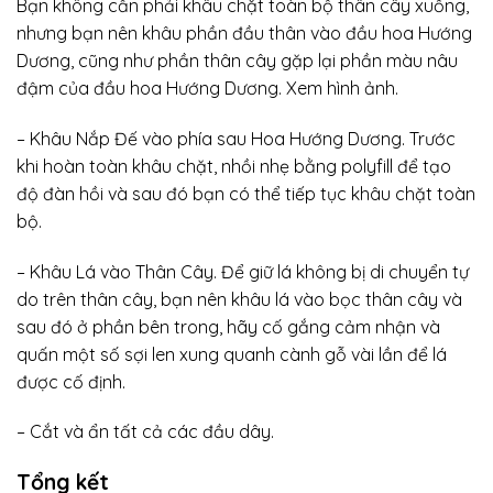
Bạn không cần phải khâu chặt toàn bộ thân cây xuống,
nhưng bạn nên khâu phần đầu thân vào đầu hoa Hướng
Dương, cũng như phần thân cây gặp lại phần màu nâu
đậm của đầu hoa Hướng Dương. Xem hình ảnh.
– Khâu Nắp Đế vào phía sau Hoa Hướng Dương. Trước
khi hoàn toàn khâu chặt, nhồi nhẹ bằng polyfill để tạo
độ đàn hồi và sau đó bạn có thể tiếp tục khâu chặt toàn
bộ.
– Khâu Lá vào Thân Cây. Để giữ lá không bị di chuyển tự
do trên thân cây, bạn nên khâu lá vào bọc thân cây và
sau đó ở phần bên trong, hãy cố gắng cảm nhận và
quấn một số sợi len xung quanh cành gỗ vài lần để lá
được cố định.
– Cắt và ẩn tất cả các đầu dây.
Tổng kết