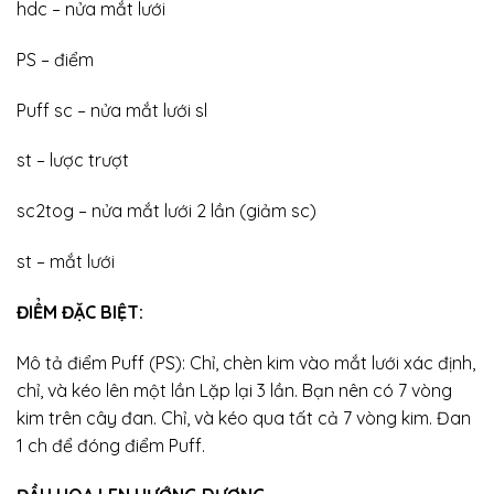
hdc – nửa mắt lưới
PS – điểm
Puff sc – nửa mắt lưới sl
st – lược trượt
sc2tog – nửa mắt lưới 2 lần (giảm sc)
st – mắt lưới
ĐIỂM ĐẶC BIỆT:
Mô tả điểm Puff (PS): Chỉ, chèn kim vào mắt lưới xác định,
chỉ, và kéo lên một lần Lặp lại 3 lần. Bạn nên có 7 vòng
kim trên cây đan. Chỉ, và kéo qua tất cả 7 vòng kim. Đan
1 ch để đóng điểm Puff.