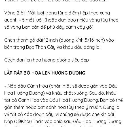
Vòng 2-54: Mắt lưới trong từng điểm tiếp theo xung
quanh – 5 mắt lưới. (hoặc đan bao nhiêu vòng tùy theo
số vòng bạn cần để phủ đầy cành cây gỗ).
Chèn thanh gỗ dài 12 inch (đường kính 5/16 inch) vào
bên trong Bọc Thân Cây và khâu đầu đóng lại.
Cách đan len hoa hướng dương siêu đẹp
LẮP RÁP BÓ HOA LEN HƯỚNG DƯƠNG
– Nắp đầu Cánh Hoa (phần mặt sẽ được gắn vào Đầu
Hoa Hướng Dương) và khâu chặt xuống. Sau đó, khâu
tất cả Cánh Hoa vào Đầu Hoa Hướng Dương. Bạn có thể
gắn thêm hoặc bớt cánh hoa tùy theo ý muốn. Đừng lo
về tất cả các đoạn dây, vì chúng sẽ được che kín bởi
Nắp Đế!Khâu Thân vào phía sau Đầu Hoa Hướng Dương.