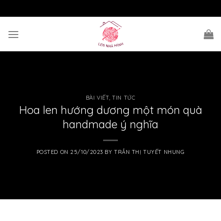
Skip
to
content
BÀI VIẾT
,
TIN TỨC
Hoa len hướng dương một món quà
handmade ý nghĩa
POSTED ON
25/10/2023
BY
TRẦN THỊ TUYẾT NHUNG