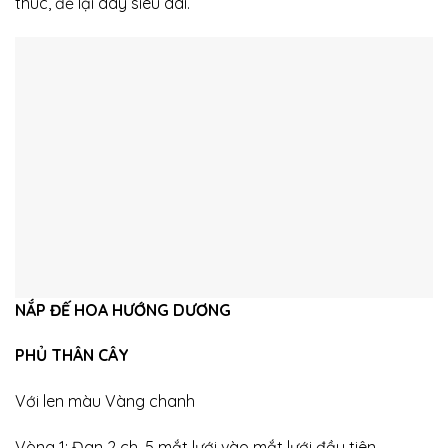
thúc, để lại dây siêu dài.
NẮP ĐẾ HOA HƯỚNG DƯƠNG
PHỦ THÂN CÂY
Với len màu Vàng chanh
Vòng 1: Đan 2 ch, 5 mắt lưới vào mắt lưới đầu tiên.